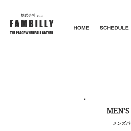
​株式会社 enn
F A M B I L L Y
HOME
SCHEDULE
​THE PLACE WHERE ALL GATHER
​MEN'
メンズパ