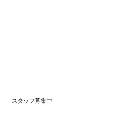
​株式会社 enn
F A M B I L L Y
​THE PLACE WHERE ALL GATHER
静
岡県島田市日之出町2-15 1F
TEL：0547-36-6121
開店時間：10:00
LO：CUT 19:00／COLOR.PARM18:00
休業日：月曜日・各週連休
有り
詳しくはスケジュールページでご確認ください
スタッフ募集中